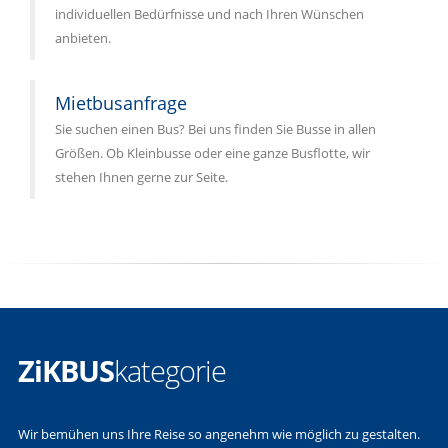
individuellen Bedürfnisse und nach Ihren Wünschen
anbieten.
Mietbusanfrage
Sie suchen einen Bus? Bei uns finden Sie Busse in allen
Größen. Ob Kleinbusse oder eine ganze Busflotte, wir
stehen Ihnen gerne zur Seite.
ZiKBUS
kategorie
Wir bemühen uns Ihre Reise so angenehm wie möglich zu gestalten.