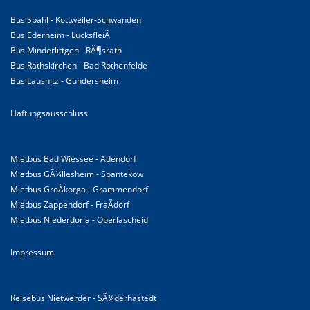
Bus Spahl - Kottweiler-Schwanden
Bus Ederheim - LucksfleiÃ
Bus Minderlittgen - RÃ¶srath
Bus Rathskirchen - Bad Rothenfelde
Bus Lausnitz - Gundersheim
Haftungsausschluss
Mietbus Bad Wiessee - Adendorf
Mietbus GÃ¼llesheim - Spantekow
Mietbus GroÃkorga - Grammendorf
Mietbus Zappendorf - FraÃdorf
Mietbus Niederdorla - Oberlascheid
Impressum
Reisebus Nietwerder - SÃ¼derhastedt