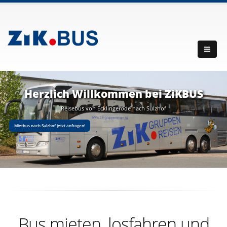
Herzlich Willkommen bei ZiKBUS
Reisebus von Ecklingerode nach Sulzhof
Mietbus nach Sulzhof jetzt anfragen!
Bus mieten, losfahren und