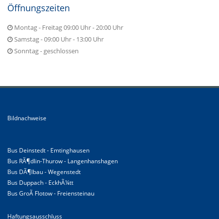
Öffnungszeiten
Montag - Freitag 09:00 Uhr - 20:00 Uhr
Samstag - 09:00 Uhr - 13:00 Uhr
Sonntag - geschlossen
Bildnachweise
Bus Deinstedt - Emtinghausen
Bus RÃ¶dlin-Thurow - Langenhanshagen
Bus DÃ¶lbau - Wegenstedt
Bus Duppach - EckhÃ¼tt
Bus GroÃ Flotow - Freiensteinau
Haftungsausschluss