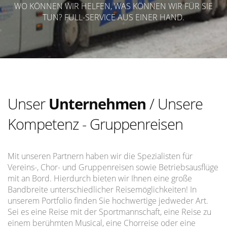
WO KÖNNEN WIR HELFEN, WAS KÖNNEN WIR FÜR SIE
TUN? FULL-SERVICE AUS EINER HAND.
Unser
Unternehmen
/ Unsere
Kompetenz - Gruppenreisen
Mit unseren Partnern haben wir die Spezialisten für
Vereins-, Chor- und Gruppenreisen sowie Betriebsausflüge
mit an Bord. Hierdurch bieten wir Ihnen eine große
Bandbreite unterschiedlicher Reisemöglichkeiten! In
unserem Portfolio finden Sie hochwertige jedweder Art.
Sei es eine Reise mit der Sportmannschaft, eine Reise zu
einem berühmten Musical, eine Chorreise oder eine