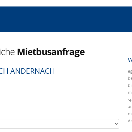
liche
Mietbusanfrage
W
CH ANDERNACH
eg
b
bi
mö
sp
a
ma
A