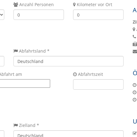
Anzahl Personen
Kilometer vor Ort
A
Z
Abfahrtsland *
Ö
Abfahrt am
Abfahrtszeit
U
Zielland *