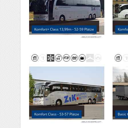
Komfort+ Class 13,99m - 52-59 Plätze
Komfor
Komfort Class - 53-57 Plätze
Basic 