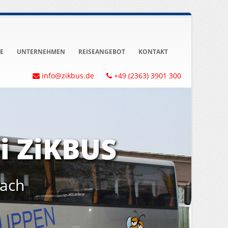
E
UNTERNEHMEN
REISEANGEBOT
KONTAKT
info@zikbus.de
+49 (2363) 3901 300
i ZiKBUS
ach