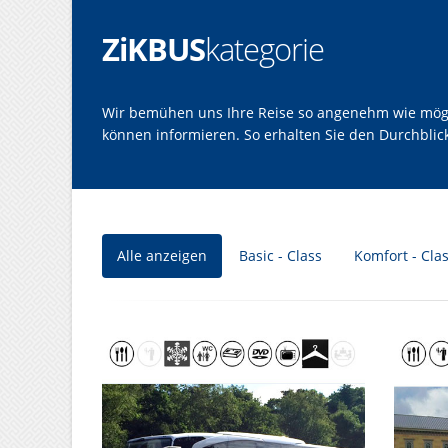
ZiKBUS
kategorie
Wir bemühen uns Ihre Reise so angenehm wie möglic
können informieren. So erhalten Sie den Durchbli
Alle anzeigen
Basic - Class
Komfort - Cla