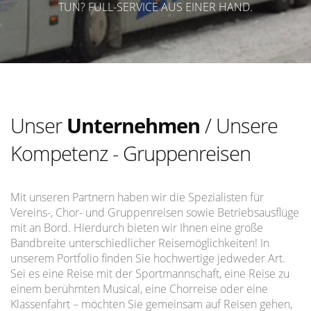
TUN? FULL-SERVICE AUS EINER HAND.
Unser
Unternehmen
/ Unsere
Kompetenz - Gruppenreisen
Mit unseren Partnern haben wir die Spezialisten für
Vereins-, Chor- und Gruppenreisen sowie Betriebsausflüge
mit an Bord. Hierdurch bieten wir Ihnen eine große
Bandbreite unterschiedlicher Reisemöglichkeiten! In
unserem Portfolio finden Sie hochwertige jedweder Art.
Sei es eine Reise mit der Sportmannschaft, eine Reise zu
einem berühmten Musical, eine Chorreise oder eine
Klassenfahrt – möchten Sie gemeinsam auf Reisen gehen,