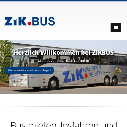
Herzlich Willkommen bei ZiKBUS
Mietbus von Kosel nach Ladenthin
Mietbus nach Ladenthin jetzt anfragen!
Bus mieten, losfahren und