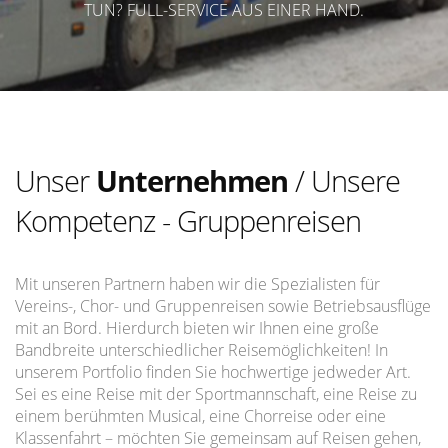
TUN? FULL-SERVICE AUS EINER HAND.
Unser
Unternehmen
/ Unsere
Kompetenz - Gruppenreisen
Mit unseren Partnern haben wir die Spezialisten für
Vereins-, Chor- und Gruppenreisen sowie Betriebsausflüge
mit an Bord. Hierdurch bieten wir Ihnen eine große
Bandbreite unterschiedlicher Reisemöglichkeiten! In
unserem Portfolio finden Sie hochwertige jedweder Art.
Sei es eine Reise mit der Sportmannschaft, eine Reise zu
einem berühmten Musical, eine Chorreise oder eine
Klassenfahrt – möchten Sie gemeinsam auf Reisen gehen,