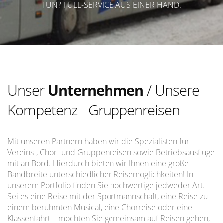
TUN? FULL-SERVICE AUS EINER HAND.
Unser
Unternehmen
/ Unsere
Kompetenz - Gruppenreisen
Mit unseren Partnern haben wir die Spezialisten für
Vereins-, Chor- und Gruppenreisen sowie Betriebsausflüge
mit an Bord. Hierdurch bieten wir Ihnen eine große
Bandbreite unterschiedlicher Reisemöglichkeiten! In
unserem Portfolio finden Sie hochwertige jedweder Art.
Sei es eine Reise mit der Sportmannschaft, eine Reise zu
einem berühmten Musical, eine Chorreise oder eine
Klassenfahrt – möchten Sie gemeinsam auf Reisen gehen,