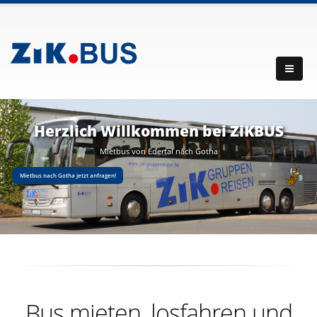
Herzlich Willkommen bei ZiKBUS
Mietbus von Edertal nach Gotha
Mietbus nach Gotha jetzt anfragen!
Bus mieten, losfahren und