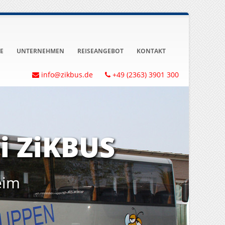
E
UNTERNEHMEN
REISEANGEBOT
KONTAKT
info@zikbus.de
+49 (2363) 3901 300
i ZiKBUS
eim