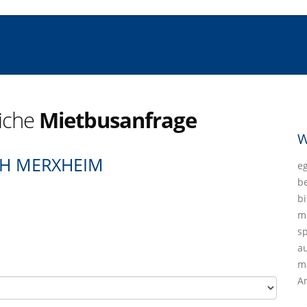
liche
Mietbusanfrage
W
CH MERXHEIM
eg
b
bi
mö
sp
a
ma
A