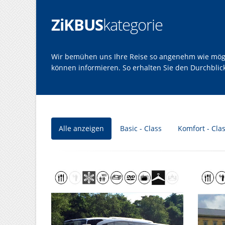
ZiKBUS
kategorie
Wir bemühen uns Ihre Reise so angenehm wie möglic
können informieren. So erhalten Sie den Durchbli
Alle anzeigen
Basic - Class
Komfort - Cla