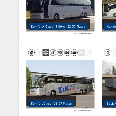
Komfort+ Class 13,99m - 52-59 Plätze
Komfor
Komfort Class - 53-57 Plätze
Basic 