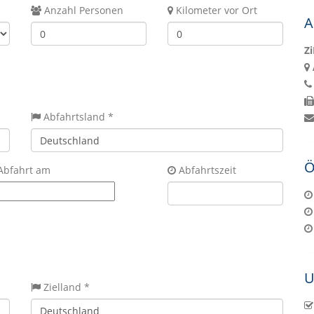
Anzahl Personen
Kilometer vor Ort
A
Z
Abfahrtsland *
Ö
Abfahrt am
Abfahrtszeit
U
Zielland *