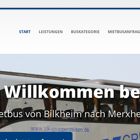
START
LEISTUNGEN
BUSKATEGORIE
MIETBUSANFRAG
h Willkommen be
etbus von Bilkheim nach Merxh