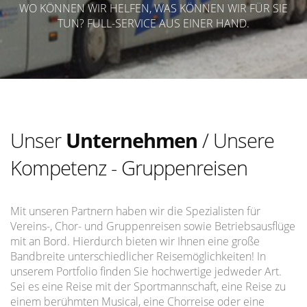
WO KÖNNEN WIR HELFEN, WAS KÖNNEN WIR FÜR SIE
TUN? FULL-SERVICE AUS EINER HAND.
Unser
Unternehmen
/ Unsere
Kompetenz - Gruppenreisen
Mit unseren Partnern haben wir die Spezialisten für
Vereins-, Chor- und Gruppenreisen sowie Betriebsausflüge
mit an Bord. Hierdurch bieten wir Ihnen eine große
Bandbreite unterschiedlicher Reisemöglichkeiten! In
unserem Portfolio finden Sie hochwertige jedweder Art.
Sei es eine Reise mit der Sportmannschaft, eine Reise zu
einem berühmten Musical, eine Chorreise oder eine