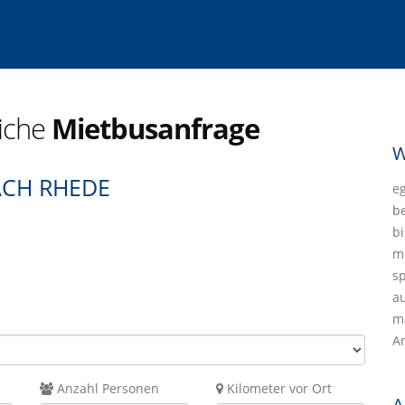
liche
Mietbusanfrage
W
ACH RHEDE
eg
b
bi
mö
sp
a
ma
A
Anzahl Personen
Kilometer vor Ort
A