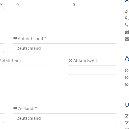
Z
Abfahrtsland *
Ö
Abfahrt am
Abfahrtszeit
U
Zielland *