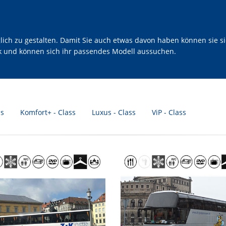
h zu gestalten. Damit Sie auch etwas davon haben können sie sic
ck und können sich ihr passendes Modell aussuchen.
ss
Komfort+ - Class
Luxus - Class
ViP - Class