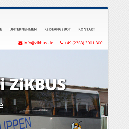
E
UNTERNEHMEN
REISEANGEBOT
KONTAKT
info@zikbus.de
+49 (2363) 3901 300
i ZiKBUS
e