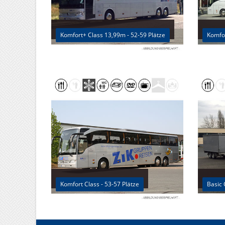
Komfort+ Class 13,99m - 52-59 Plätze
Komfor
Komfort Class - 53-57 Plätze
Basic 