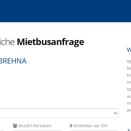
liche
Mietbusanfrage
W
 BREHNA
eg
b
bi
mö
sp
a
ma
A
Anzahl Personen
Kilometer vor Ort
A