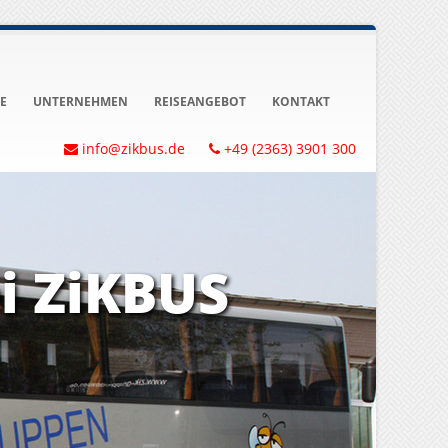
E
UNTERNEHMEN
REISEANGEBOT
KONTAKT
info@zikbus.de
+49 (2363) 3901 300
i ZiKBUS