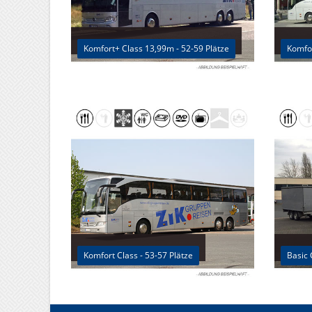
Komfort+ Class 13,99m - 52-59 Plätze
Komfor
Komfort Class - 53-57 Plätze
Basic 