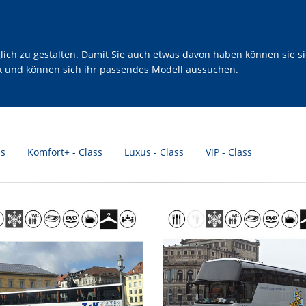
h zu gestalten. Damit Sie auch etwas davon haben können sie sic
ck und können sich ihr passendes Modell aussuchen.
ss
Komfort+ - Class
Luxus - Class
ViP - Class