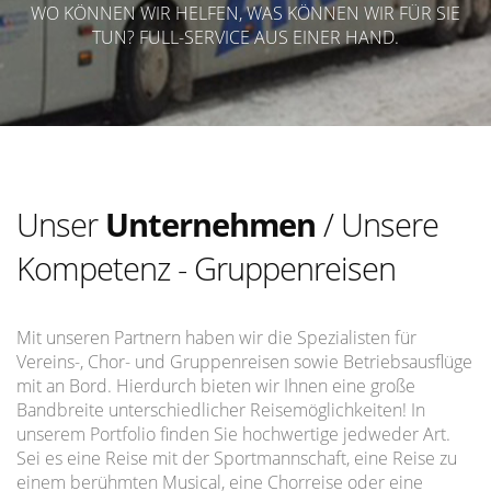
WO KÖNNEN WIR HELFEN, WAS KÖNNEN WIR FÜR SIE
TUN? FULL-SERVICE AUS EINER HAND.
Unser
Unternehmen
/ Unsere
Kompetenz - Gruppenreisen
Mit unseren Partnern haben wir die Spezialisten für
Vereins-, Chor- und Gruppenreisen sowie Betriebsausflüge
mit an Bord. Hierdurch bieten wir Ihnen eine große
Bandbreite unterschiedlicher Reisemöglichkeiten! In
unserem Portfolio finden Sie hochwertige jedweder Art.
Sei es eine Reise mit der Sportmannschaft, eine Reise zu
einem berühmten Musical, eine Chorreise oder eine