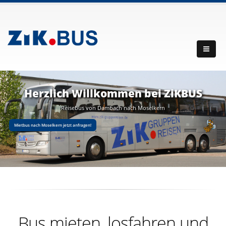
Herzlich Willkommen bei ZiKBUS
Reisebus von Dambach nach Moselkern
Mietbus nach Moselkern jetzt anfragen!
Bus mieten, losfahren und