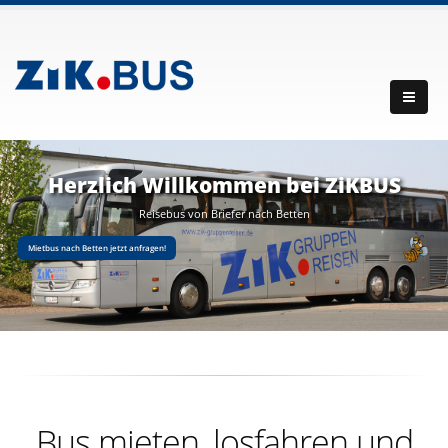
Herzlich Willkommen bei ZiKBUS
Reisebus von Briefer nach Betten
Mietbus nach Betten jetzt anfragen!
Bus mieten, losfahren und