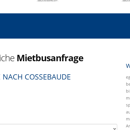
liche
Mietbusanfrage
W
E NACH COSSEBAUDE
eg
b
bi
mö
sp
a
ma
A