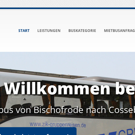
START
LEISTUNGEN
BUSKATEGORIE
MIETBUSANFRAG
h Willkommen be
bus von Bischofrode nach Coss