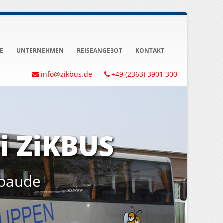
E
UNTERNEHMEN
REISEANGEBOT
KONTAKT
info@zikbus.de
+49 (2363) 3901 300
i ZiKBUS
ebaude