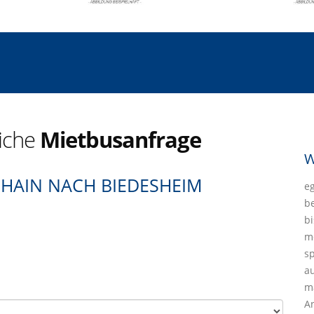
liche
Mietbusanfrage
W
HAIN NACH BIEDESHEIM
eg
b
bi
mö
sp
a
ma
A