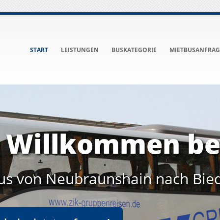
START
LEISTUNGEN
BUSKATEGORIE
MIETBUSANFRAG
h Willkommen be
us von Neubraunshain nach Bie