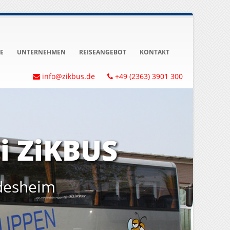
E
UNTERNEHMEN
REISEANGEBOT
KONTAKT
info@zikbus.de
+49 (2363) 3901 300
i ZiKBUS
desheim