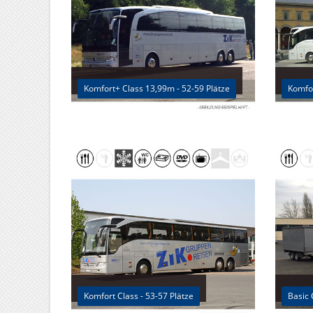
Komfort+ Class 13,99m - 52-59 Plätze
Komfor
Komfort Class - 53-57 Plätze
Basic 