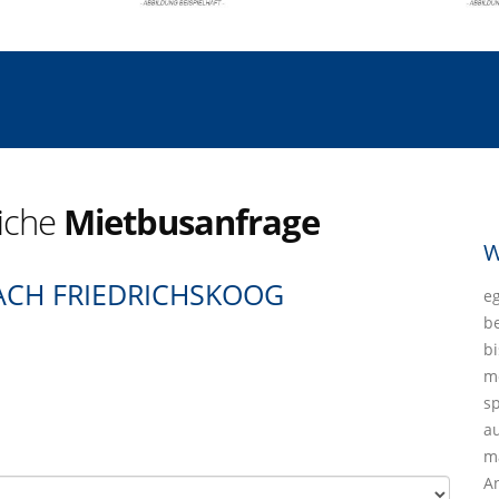
liche
Mietbusanfrage
W
CH FRIEDRICHSKOOG
eg
b
bi
mö
sp
a
ma
A