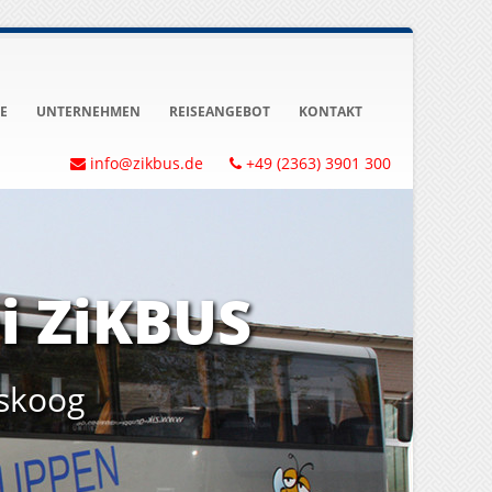
E
UNTERNEHMEN
REISEANGEBOT
KONTAKT
info@zikbus.de
+49 (2363) 3901 300
i ZiKBUS
skoog