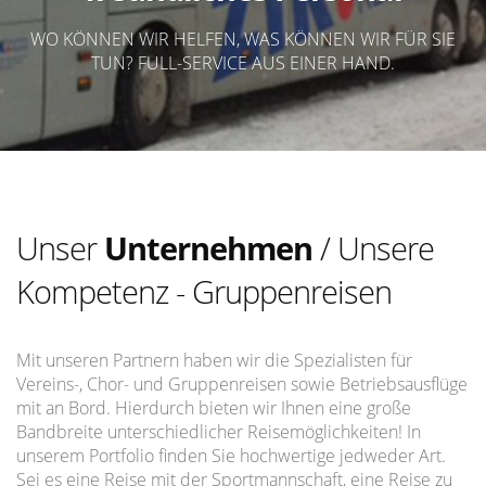
WO KÖNNEN WIR HELFEN, WAS KÖNNEN WIR FÜR SIE
TUN? FULL-SERVICE AUS EINER HAND.
Unser
Unternehmen
/ Unsere
Kompetenz - Gruppenreisen
Mit unseren Partnern haben wir die Spezialisten für
Vereins-, Chor- und Gruppenreisen sowie Betriebsausflüge
mit an Bord. Hierdurch bieten wir Ihnen eine große
Bandbreite unterschiedlicher Reisemöglichkeiten! In
unserem Portfolio finden Sie hochwertige jedweder Art.
Sei es eine Reise mit der Sportmannschaft, eine Reise zu