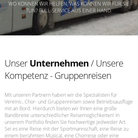
WO KÖNNEN WIR HELFEN, WAS KÖNNEN WIR FÜR SIE
TUN? FULL-SERVICE AUS EINER HAND.
Unser
Unternehmen
/ Unsere
Kompetenz - Gruppenreisen
Mit unseren Partnern haben wir die Spezialisten für
Vereins-, Chor- und Gruppenreisen sowie Betriebsausflüge
mit an Bord. Hierdurch bieten wir Ihnen eine große
Bandbreite unterschiedlicher Reisemöglichkeiten! In
unserem Portfolio finden Sie hochwertige jedweder Art.
Sei es eine Reise mit der Sportmannschaft, eine Reise zu
einem berühmten Musical, eine Chorreise oder eine