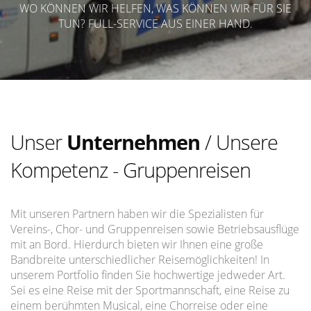
WO KÖNNEN WIR HELFEN, WAS KÖNNEN WIR FÜR SIE
TUN? FULL-SERVICE AUS EINER HAND.
Unser
Unternehmen
/ Unsere
Kompetenz - Gruppenreisen
Mit unseren Partnern haben wir die Spezialisten für
Vereins-, Chor- und Gruppenreisen sowie Betriebsausflüge
mit an Bord. Hierdurch bieten wir Ihnen eine große
Bandbreite unterschiedlicher Reisemöglichkeiten! In
unserem Portfolio finden Sie hochwertige jedweder Art.
Sei es eine Reise mit der Sportmannschaft, eine Reise zu
einem berühmten Musical, eine Chorreise oder eine