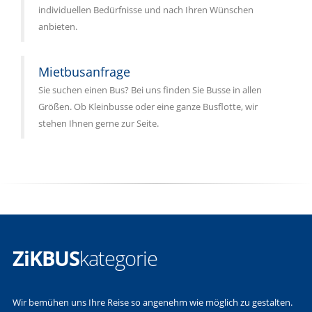
individuellen Bedürfnisse und nach Ihren Wünschen
anbieten.
Mietbusanfrage
Sie suchen einen Bus? Bei uns finden Sie Busse in allen
Größen. Ob Kleinbusse oder eine ganze Busflotte, wir
stehen Ihnen gerne zur Seite.
ZiKBUS
kategorie
Wir bemühen uns Ihre Reise so angenehm wie möglich zu gestalten.