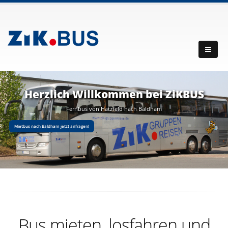
Herzlich Willkommen bei ZiKBUS
Fernbus von Hatzfeld nach Baldham
Mietbus nach Baldham jetzt anfragen!
Bus mieten, losfahren und