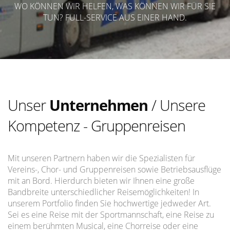
WO KÖNNEN WIR HELFEN, WAS KÖNNEN WIR FÜR SIE
TUN? FULL-SERVICE AUS EINER HAND.
Unser
Unternehmen
/ Unsere
Kompetenz - Gruppenreisen
Mit unseren Partnern haben wir die Spezialisten für
Vereins-, Chor- und Gruppenreisen sowie Betriebsausflüge
mit an Bord. Hierdurch bieten wir Ihnen eine große
Bandbreite unterschiedlicher Reisemöglichkeiten! In
unserem Portfolio finden Sie hochwertige jedweder Art.
Sei es eine Reise mit der Sportmannschaft, eine Reise zu
einem berühmten Musical, eine Chorreise oder eine