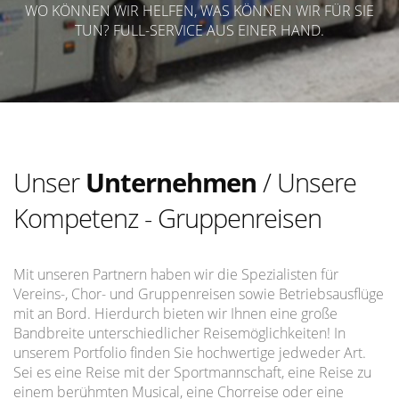
WO KÖNNEN WIR HELFEN, WAS KÖNNEN WIR FÜR SIE
TUN? FULL-SERVICE AUS EINER HAND.
Unser
Unternehmen
/ Unsere
Kompetenz - Gruppenreisen
Mit unseren Partnern haben wir die Spezialisten für
Vereins-, Chor- und Gruppenreisen sowie Betriebsausflüge
mit an Bord. Hierdurch bieten wir Ihnen eine große
Bandbreite unterschiedlicher Reisemöglichkeiten! In
unserem Portfolio finden Sie hochwertige jedweder Art.
Sei es eine Reise mit der Sportmannschaft, eine Reise zu
einem berühmten Musical, eine Chorreise oder eine