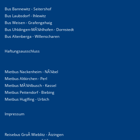
Bus Bannewitz - Seitershof
Bus Laubsdorf - Ihlewitz
Bus Weisen - Grafengehaig
Bus Uhldingen-MÃ¼hlhofen - Dornstedt
Bus Altenberga - Willenscharen
Haftungsausschluss
Mietbus Nackenheim - NÃ¼bel
Mietbus Altkirchen - Perl
Mietbus MÃ¼hlbusch - Kassel
Mietbus Pettendorf - Biebing
Mietbus Huglfing - Urbich
Impressum
Reisebus GroÃ Wieblitz - Ãtzingen