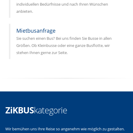
individuellen Bedürfnisse und nach Ihren Wünschen
anbieten.
Mietbusanfrage
Sie suchen einen Bus? Bei uns finden Sie Busse in allen
Größen. Ob Kleinbusse oder eine ganze Busflotte, wir
stehen Ihnen gerne zur Seite.
ZiKBUS
kategorie
Wir bemühen uns Ihre Reise so angenehm wie möglich zu gestalten.