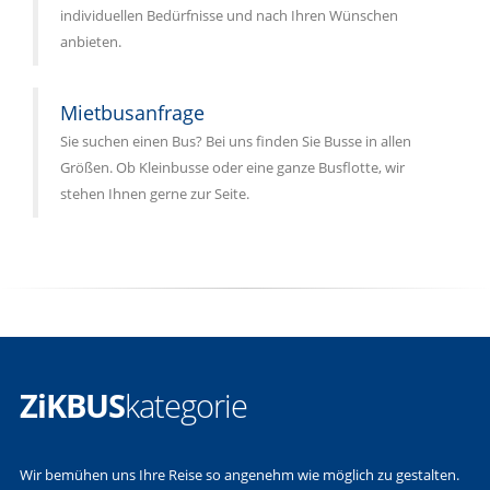
individuellen Bedürfnisse und nach Ihren Wünschen
anbieten.
Mietbusanfrage
Sie suchen einen Bus? Bei uns finden Sie Busse in allen
Größen. Ob Kleinbusse oder eine ganze Busflotte, wir
stehen Ihnen gerne zur Seite.
ZiKBUS
kategorie
Wir bemühen uns Ihre Reise so angenehm wie möglich zu gestalten.