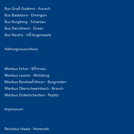
Bus GroÃ Godems - Aurach
Bus Badeborn - Ehningen
Bus Burgberg - Schartau
Bus Flarchheim - Drees
Bus Neufra - HÃ¼rtgenwald
Haftungsausschluss
Mietbus Erfurt - BÃ¤rnau
Mietbus Lausitz - Molsberg
Mietbus RendswÃ¼hren - Burgrieden
Mietbus Oberschweinbach - Bresch
Mietbus Dinkelscherben - Paplitz
Impressum
Reisebus Haale - Honerath